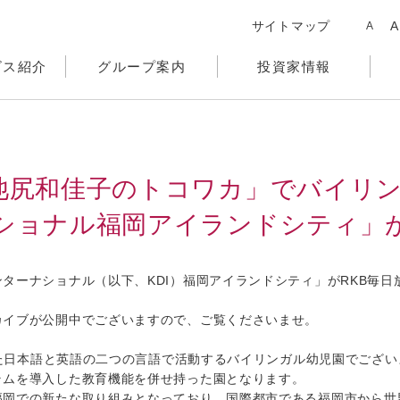
サイトマップ
A
A
ビス紹介
グループ案内
投資家情報
池尻和佳子のトコワカ」でバイリ
ショナル福岡アイランドシティ」
ーナショナル（以下、KDI）福岡アイランドシティ」がRKB毎日
イブが公開中でございますので、ご覧くださいませ。
た日本語と英語の二つの言語で活動するバイリンガル幼児園でござい
ムを導入した教育機能を併せ持った園となります。
岡での新たな取り組みとなっており、国際都市である福岡市から世