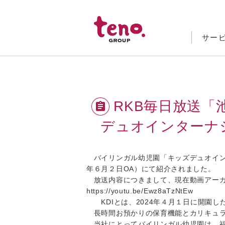
学童保育
放課後等の遊び場づくり事業
サー
RKB毎日放送「
デュオインターナ
バイリンガル幼児園「キッズデュオインタ
年６月２日OA）にて紹介されました。
放送内容につきまして、現在動画アーカ
https://youtu.be/Ewz8aTzNtEw
KDIとは、2024年４月１日に開園し
長時間お預かりの保育機能とカリキュラ
当社にとってバイリンガル幼児園は、福