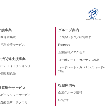
介護事業
グループ案内
通所介護施設
代表あいさつ／経営理念
住宅型介護サービス
Purpose
企業情報／アクセス
生活関連支援事業
コーポレート・ガバナンス体制
ホームメイドクッキング
コーポレート・ガバナンスコード
対応
少額短期保険
投資家情報
家庭総合サービス
企業グループ情報
ベビーシッターサービス
経営方針
結婚相談所 テノマリ