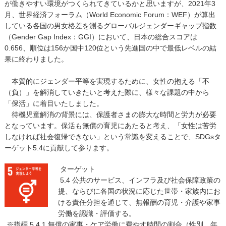
が働きやすい環境がつくられてきているかと思いますが、2021年3
月、世界経済フォーラム（World Economic Forum：WEF）が算出
している各国の男女格差を測るグローバルジェンダーギャップ指数
（Gender Gap Index：GGI）において、日本の総合スコアは
0.656、順位は156か国中120位という先進国の中で最低レベルの結
果に終わりました。
本質的にジェンダー平等を実現するために、女性の抱える「不
（負）」を解消していきたいと考えた際に、様々な課題の中から
「保活」に着目いたしました。
待機児童解消の背景には、保護者さまの膨大な時間と労力が必要
となっています。保活も無償の育児にあたると考え、「女性は苦労
しなければ社会復帰できない」という常識を変えることで、SDGsタ
ーゲット5.4に貢献して参ります。
ターゲット
5.4 公共のサービス、インフラ及び社会保障政策の
提、ならびに各国の状況に応じた世帯・家族内にお
ける責任分担を通じて、無報酬の育児・介護や家事
労働を認識・評価する。
※指標 5.4.1 無償の家事・ケア労働に費やす時間の割合（性別、年